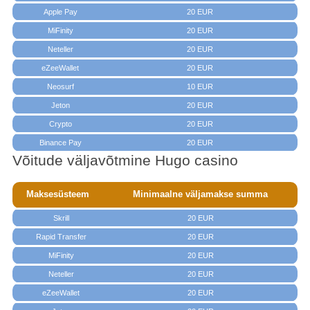
Apple Pay
20 EUR
MiFinity
20 EUR
Neteller
20 EUR
eZeeWallet
20 EUR
Neosurf
10 EUR
Jeton
20 EUR
Crypto
20 EUR
Binance Pay
20 EUR
Võitude väljavõtmine Hugo casino
Maksesüsteem
Minimaalne väljamakse summa
Skrill
20 EUR
Rapid Transfer
20 EUR
MiFinity
20 EUR
Neteller
20 EUR
eZeeWallet
20 EUR