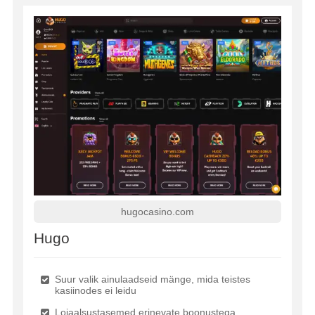
hugocasino.com
Hugo
Suur valik ainulaadseid mänge, mida teistes
kasiinodes ei leidu
Lojaalsustasemed erinevate boonustega,