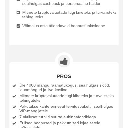
sealhulgas cashback ja personaalne haldur
Mitmete krüptovaluutade tugi kiireteks ja turvalisteks
tehinguteks
Võimalus osta täiendavaid boonusfunktsioone
PROS
Üle 4000 mängu raamatukogus, sealhulgas slotid,
lauamängud ja live-kasiino
Mitmete krüptovaluutade tugi kiireteks ja turvalisteks
tehinguteks
Pakutakse kahte erinevat tervituspaketti, sealhulgas
VIP-mängijatele
7 aktiivset turniiri suurte auhinnafondidega
Erilised boonused ja pakkumised lojaalsetele
mängijatele