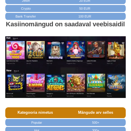
Jeton
20 EUR
Crypto
50 EUR
Bank Transfer
100 EUR
Kasiinomängud on saadaval veebisaidil
Kategooria nimetus
Mängude arv selles
Popular
500+
Hot
300+