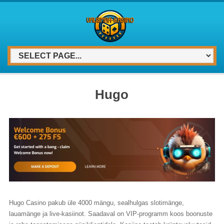
Hugo
Hugo Casino pakub üle 4000 mängu, sealhulgas slotimänge,
lauamänge ja live-kasiinot. Saadaval on VIP-programm koos boonuste