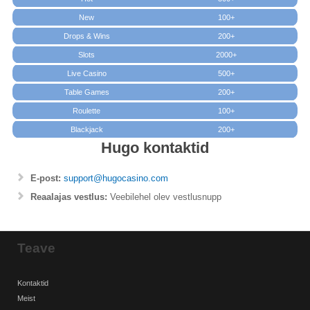
New
100+
Drops & Wins
200+
Slots
2000+
Live Casino
500+
Table Games
200+
Roulette
100+
Blackjack
200+
Hugo kontaktid
E-post:
support@hugocasino.com
Reaalajas vestlus:
Veebilehel olev vestlusnupp
Teave
Kontaktid
Meist