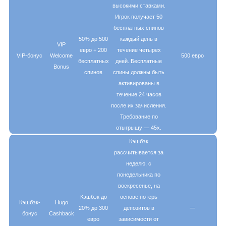
высокими ставками.
Игрок получает 50
бесплатных спинов
50% до 500
каждый день в
VIP
евро + 200
течение четырех
VIP-бонус
Welcome
500 евро
бесплатных
дней. Бесплатные
Bonus
спинов
спины должны быть
активированы в
течение 24 часов
после их зачисления.
Требование по
отыгрышу — 45x.
Кэшбэк
рассчитывается за
неделю, с
понедельника по
воскресенье, на
Кэшбэк до
основе потерь
Кэшбэк-
Hugo
20% до 300
депозитов в
—
бонус
Cashback
евро
зависимости от