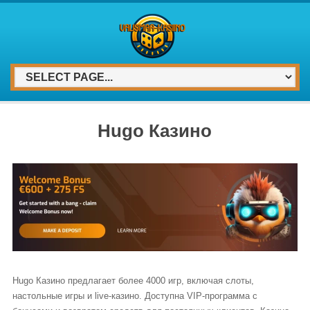
Hugo Казино
Hugo Казино предлагает более 4000 игр, включая слоты,
настольные игры и live-казино. Доступна VIP-программа с