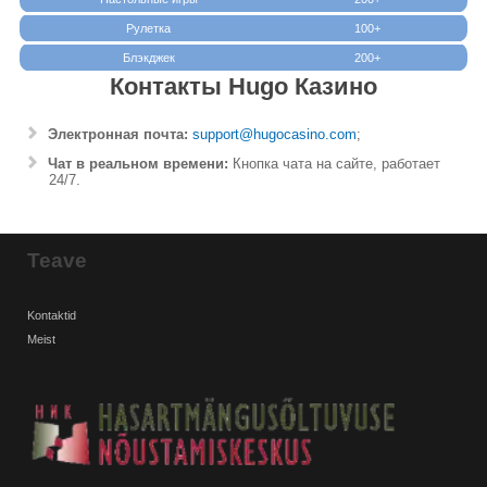
Рулетка
100+
Блэкджек
200+
Контакты Hugo Казино
Электронная почта:
support@hugocasino.com
;
Чат в реальном времени:
Кнопка чата на сайте, работает
24/7.
Teave
Kontaktid
Meist