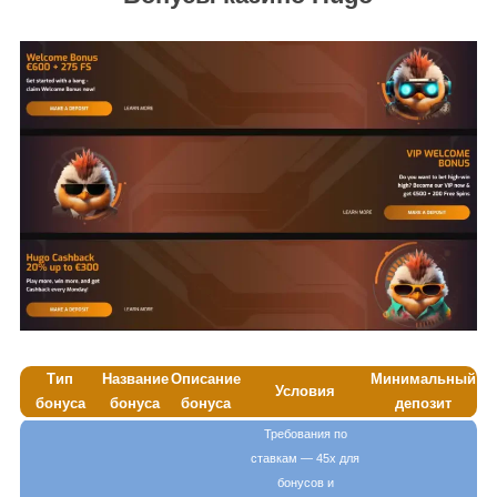
Тип
Название
Описание
Минимальный
Условия
бонуса
бонуса
бонуса
депозит
Требования по
ставкам — 45x для
бонусов и