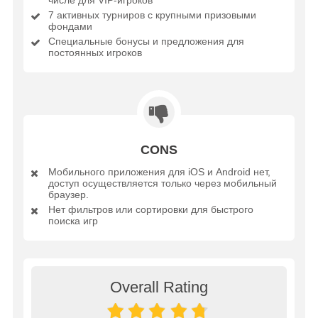
7 активных турниров с крупными призовыми
фондами
Специальные бонусы и предложения для
постоянных игроков
CONS
Мобильного приложения для iOS и Android нет,
доступ осуществляется только через мобильный
браузер.
Нет фильтров или сортировки для быстрого
поиска игр
Overall Rating