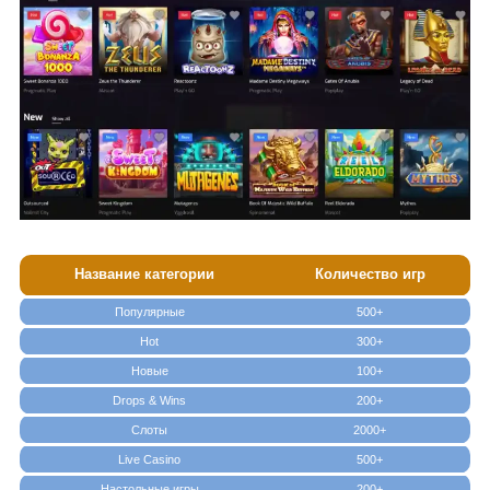
Название категории
Количество игр
Популярные
500+
Hot
300+
Новые
100+
Drops & Wins
200+
Слоты
2000+
Live Casino
500+
Настольные игры
200+