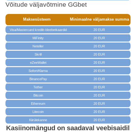
Võitude väljavõtmine GGbet
Maksesüsteem
Minimaalne väljamakse summa
Visa/Mastercard krediit-/deebetkaardid
20 EUR
MiFinity
20 EUR
Neteller
20 EUR
Skrill
20 EUR
eZeeWallet
20 EUR
Sofort/Klarna
20 EUR
BinancePay
20 EUR
Tether
20 EUR
Bitcoin
20 EUR
Ethereum
20 EUR
Litecoin
20 EUR
Kiirülekanne
20 EUR
Kasiinomängud on saadaval veebisaidil