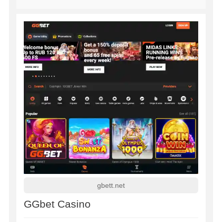
gbett.net
GGbet Casino