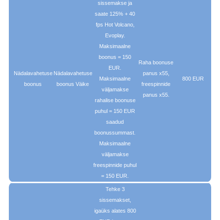
sissemakse ja
saate 125% + 40
fps Hot Volcano,
Evoplay.
Maksimaalne
boonus = 150
Raha boonuse
EUR.
Nädalavahetuse
Nädalavahetuse
panus x55,
Maksimaalne
800 EUR
boonus
boonus Väike
freespinnide
väljamakse
panus x55.
rahalise boonuse
puhul = 150 EUR
saadud
boonussummast.
Maksimaalne
väljamakse
freespinnide puhul
= 150 EUR.
Tehke 3
sissemakset,
igaüks alates 800