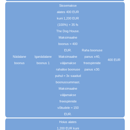
Sissemakse
alates 400 EUR
kuni 1,200 EUR
(100%) + 35 fs
The Dog House.
Maksimaalne
boonus = 400
EUR.
Raha boonuse
Nädalane
Iganädalane
Maksimaalne
panus x40,
400 EUR
boonus
boonus 1
väljamakse
freespinnide
rahalise boonuse
panus x30.
puhul = 3x saadud
boonussummast.
Maksimaalne
väljamakse
freespinnide
võitudele = 150
EUR.
Hoius alates
1,200 EUR kuni