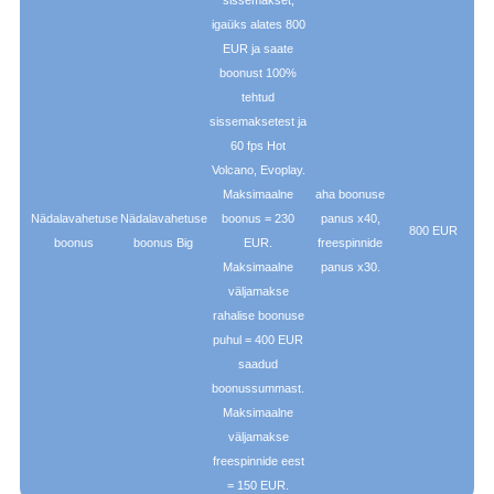
sissemakset,
igaüks alates 800
EUR ja saate
boonust 100%
tehtud
sissemaksetest ja
60 fps Hot
Volcano, Evoplay.
Maksimaalne
aha boonuse
Nädalavahetuse
Nädalavahetuse
boonus = 230
panus x40,
800 EUR
boonus
boonus Big
EUR.
freespinnide
Maksimaalne
panus x30.
väljamakse
rahalise boonuse
puhul = 400 EUR
saadud
boonussummast.
Maksimaalne
väljamakse
freespinnide eest
= 150 EUR.