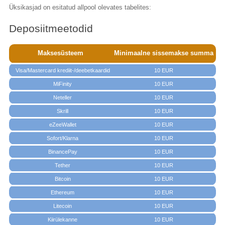
Üksikasjad on esitatud allpool olevates tabelites:
Deposiitmeetodid
Maksesüsteem
Minimaalne sissemakse summa
Visa/Mastercard krediit-/deebetkaardid
10 EUR
MiFinity
10 EUR
Neteller
10 EUR
Skrill
10 EUR
eZeeWallet
10 EUR
Sofort/Klarna
10 EUR
BinancePay
10 EUR
Tether
10 EUR
Bitcoin
10 EUR
Ethereum
10 EUR
Litecoin
10 EUR
Kiirülekanne
10 EUR