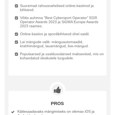
Suuremad rahvusvahelised online-kasiinod ja
kihlveod.
Võitis auhinna "Best Cybersport Operator" EGR
Operator Awards 2023 ja SiGMA Europe Awards
2023 raames.
Online-kasiino ja spordikihlveod ühel saidil.
Lai mängude valik: mänguautomaadid,
krahhimängud, lauamängud, live-mängud.
Populaarsed ja usaldusväärsed makseviisid, mis on
kohandatud üksikutele turgudele.
PROS
Kättesaadavaks mängimiseks on olemas iOS ja