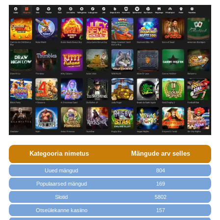
Kategooria nimetus
Mängude arv selles
Uued mängud
804
Populaarsed mängud
169
Slotid
5802
Otseülekanne kasiino
157